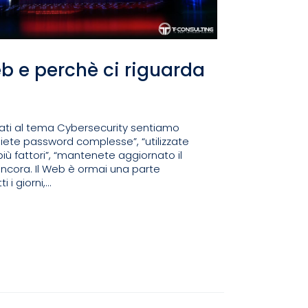
eb e perchè ci riguarda
gati al tema Cybersecurity sentiamo
iete password complesse”, “utilizzate
iù fattori”, “mantenete aggiornato il
ancora. Il Web è ormai una parte
i giorni,...