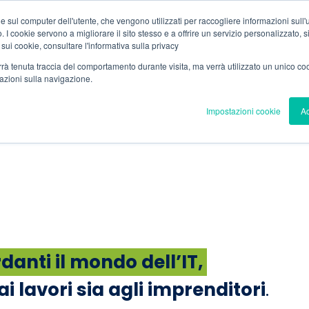
e sul computer dell'utente, che vengono utilizzati per raccogliere informazioni sull'uti
 I cookie servono a migliorare il sito stesso e a offrire un servizio personalizzato, sia
 sui cookie, consultare l'informativa sulla privacy
verrà tenuta traccia del comportamento durante visita, ma verrà utilizzato un unico c
mazioni sulla navigazione.
Impostazioni cookie
Ac
anti il mondo dell’IT,
ai lavori sia agli imprenditori
.