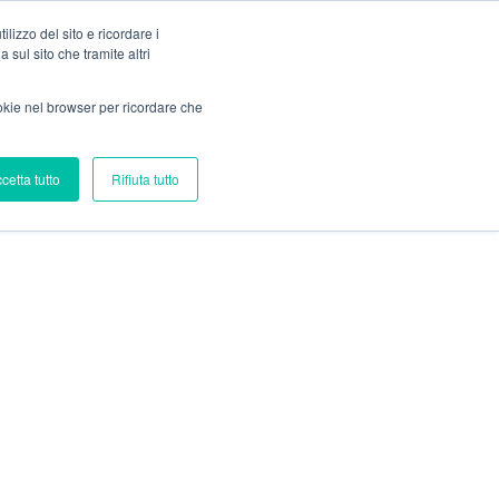
lizzo del sito e ricordare i
 sul sito che tramite altri
Blog
Servizi
Contatti
ookie nel browser per ricordare che
cetta tutto
Rifiuta tutto