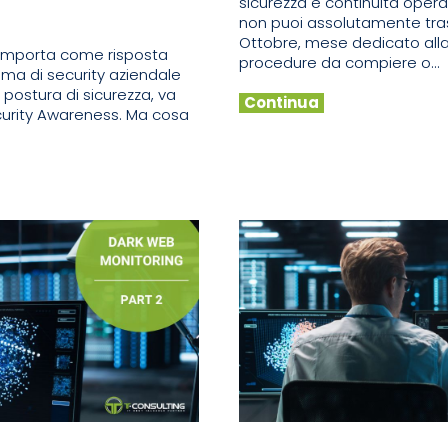
sicurezza e continuità operat
non puoi assolutamente trasc
Ottobre, mese dedicato alla 
comporta come risposta
procedure da compiere o...
tema di security aziendale
a postura di sicurezza, va
Continua
curity Awareness. Ma cosa