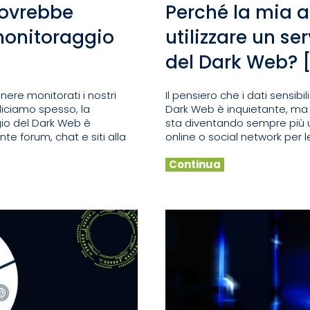
dovrebbe
Perché la mia 
 monitoraggio
utilizzare un se
del Dark Web? [
nere monitorati i nostri
Il pensiero che i dati sensibil
diciamo spesso, la
Dark Web è inquietante, ma pu
ggio del Dark Web è
sta diventando sempre più un
te forum, chat e siti alla
online o social network per 
Continua