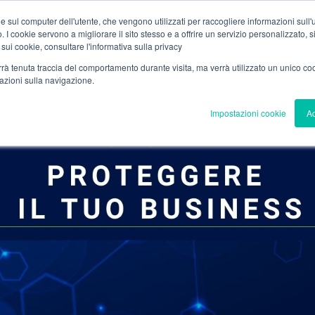
e sul computer dell'utente, che vengono utilizzati per raccogliere informazioni sull'uti
 I cookie servono a migliorare il sito stesso e a offrire un servizio personalizzato, sia
 sui cookie, consultare l'informativa sulla privacy
verrà tenuta traccia del comportamento durante visita, ma verrà utilizzato un unico c
mazioni sulla navigazione.
Impostazioni cookie
Ac