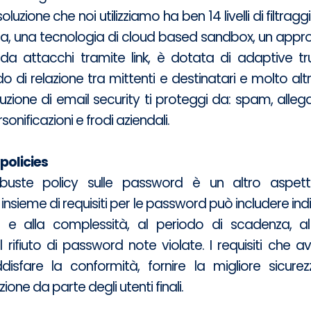
luzione che noi utilizziamo ha ben 14 livelli di filtragg
ta, una tecnologia di cloud based sandbox, un appr
 da attacchi tramite link, è dotata di adaptive tr
ado di relazione tra mittenti e destinatari e molto al
zione di email security ti proteggi da: spam, allegati
onificazioni e frodi aziendali.
policies
 robuste policy sulle password è un altro aspet
insieme di requisiti per le password può includere indi
 e alla complessità, al periodo di scadenza, al r
rifiuto di password note violate. I requisiti che avr
isfare la conformità, fornire la migliore sicurez
ione da parte degli utenti finali.