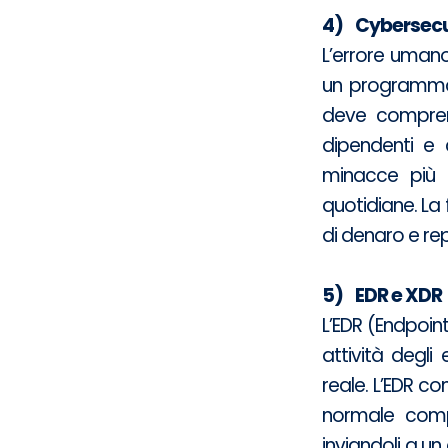
4) Cybersecu
L’errore umano
un programma 
deve compren
dipendenti e 
minacce più r
quotidiane. La 
di denaro e re
5) EDR e XDR
L’EDR (Endpoin
attività degli 
reale. L’EDR con
normale comp
inviandoli a un