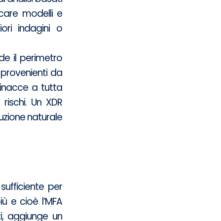
ficare modelli e
ori indagini o
e il perimetro
 provenienti da
minacce a tutta
 rischi. Un XDR
luzione naturale
ufficiente per
iù e cioè l’MFA
ti, aggiunge un