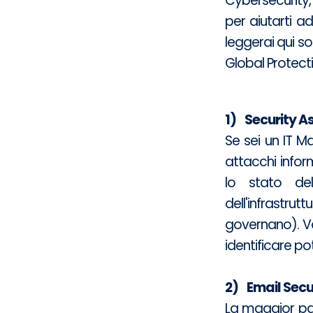
Cybersecurity,
per aiutarti ad
leggerai qui so
Global Protecti
1) Security 
Se sei un IT M
attacchi inform
lo stato del
dell'infrastrut
governano). Va
identificare po
2) Email Secu
La maggior par