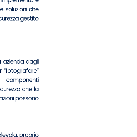
 o implementare
Le soluzioni che
icurezza gestito
a azienda dagli
er “fotografare”
 i componenti
sicurezza che la
zazioni possono
levola, proprio