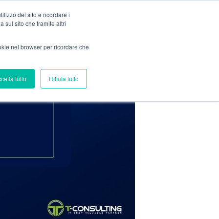
lizzo del sito e ricordare i
 sul sito che tramite altri
Blog
Servizi
Contatti
ookie nel browser per ricordare che
cetta tutto
Rifiuta tutto