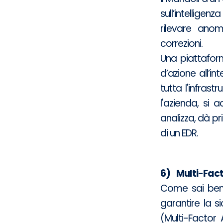
sull’intelligen
rilevare anom
correzioni.
Una piattafor
d’azione all’i
tutta l'infras
l'azienda, si 
analizza, dà pr
di un EDR.
6) Multi-Fact
Come sai bene
garantire la s
(Multi-Factor 