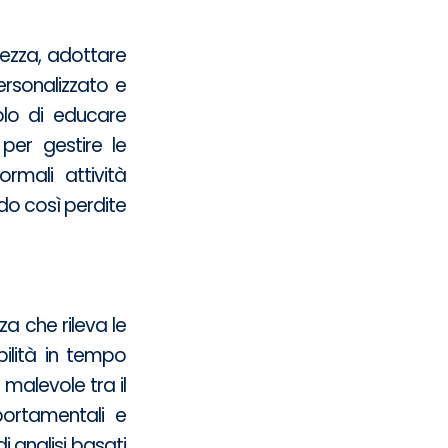
rezza, adottare
rsonalizzato e
lo di educare
per gestire le
rmali attività
ndo così perdite
a che rileva le
ibilità in tempo
à malevole tra il
ortamentali e
i analisi basati