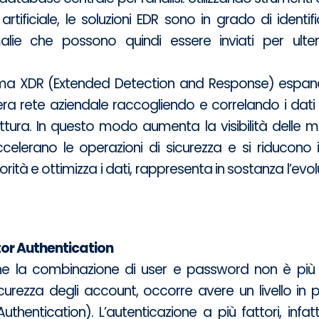
za artificiale, le soluzioni EDR sono in grado di identi
alie che possono quindi essere inviati per ulteri
ma XDR (Extended Detection and Response) espand
ntera rete aziendale raccogliendo e correlando i dati
truttura. In questo modo aumenta la visibilità delle 
accelerano le operazioni di sicurezza e si riducono i
iorità e ottimizza i dati, rappresenta in sostanza l’evo
or Authentication
 la combinazione di user e password non è più s
icurezza degli account, occorre avere un livello in p
Authentication). L’autenticazione a più fattori, infat