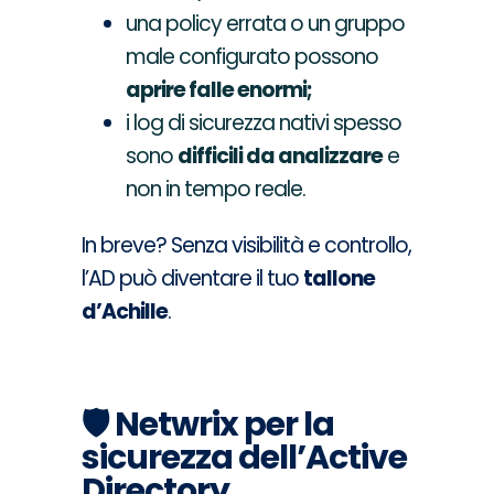
una policy errata o un gruppo
male configurato possono
aprire falle enormi;
i log di sicurezza nativi spesso
sono
difficili da analizzare
e
non in tempo reale.
In breve? Senza visibilità e controllo,
l’AD può diventare il tuo
tallone
d’Achille
.
🛡️
Netwrix per la
sicurezza dell’Active
Directory